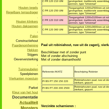
C PR 120 210 UNI
gevingerlast, traditionele assembla
.
pennen, type “Universal”
Houten tegels
Toegangshek 1200x2500mm uit rob
C PR 120 250 UNI
gevingerlast, traditionele assembla
Regelbare terrasdrager
pennen, type “Universal”
.
Toegangshek 1200x3100mm uit rob
C PR 120 310 UNI
gevingerlast, traditionele assembla
Houten klinkers
pennen, type “Universal”
Houten dakpannen
Toegangshek 1200x3600mm uit rob
C PR 120 360 UNI
gevingerlast, traditionele assembla
.
pennen, type “Universal”
Palen
Constructiehout
Paal uit robiniahout, ruw uit de zagerij, vierk
Paardenomheining
Hekken
Beschikbaar met of zonder punt
Stijgers
Met of zonder afschuining
Oeverversterking
Met of zonder diamanthoofd
.
Tuinmeubelen
Referentie AKATZ
Beschrijving Robinier
Speelpleinen
Vierkanten moestuin
Robiniahouten paal, ruw uit de 
PI BS PT 150 150 220
.
vierkant, gepunt
Robiniahouten paal, ruw uit de 
Parket
PI BS PT 200 200 2500
vierkant, gepunt
Kleur van het hout
Documentatie
Actualiteit
Verzinkte scharnieren :
Monsters