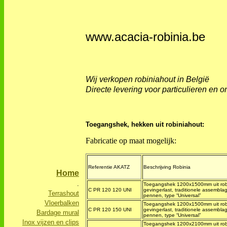
www.acacia-robinia.be
Wij verkopen robiniahout in België
Directe levering voor particulieren en
Toegangshek, hekken uit robiniahout:
Fabricatie op maat mogelijk:
Referentie AKATZ
Beschrijving Robinia
Home
.
Toegangshek 1200x1500mm uit rob
C PR 120 120 UNI
gevingerlast, traditionele assembla
Terrashout
pennen, type “Universal”
Vloerbalken
Toegangshek 1200x1500mm uit rob
C PR 120 150 UNI
gevingerlast, traditionele assembla
Bardage mural
pennen, type “Universal”
Inox vijzen en clips
Toegangshek 1200x2100mm uit rob